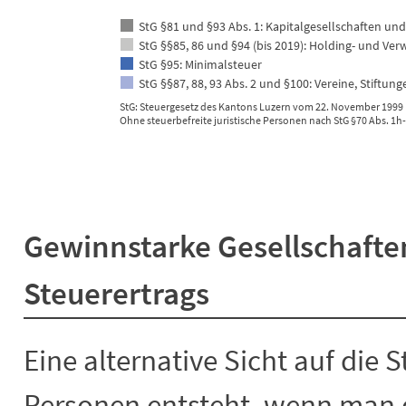
StG §81 und §93 Abs. 1: Kapitalgesellschaften u
StG §§85, 86 und §94 (bis 2019): Holding- und Ve
StG §95: Minimalsteuer
StG §§87, 88, 93 Abs. 2 und §100: Vereine, Stiftun
StG: Steuergesetz des Kantons Luzern vom 22. November 1999 (
Ohne steuerbefreite juristische Personen nach StG §70 Abs. 1h-
End of interactive chart.
Gewinnstarke Gesellschaften
Steuerertrags
Eine alternative Sicht auf die S
Personen entsteht, wenn man d