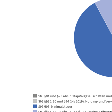
View as data table, Juristische Personen: Steuerpflichtige nach Bes
StG §81 und §93 Abs. 1: Kapitalgesellschaften u
StG §§85, 86 und §94 (bis 2019): Holding- und Ve
StG §95: Minimalsteuer
StG §§87, 88, 93 Abs. 2 und §100: Vereine, Stiftun