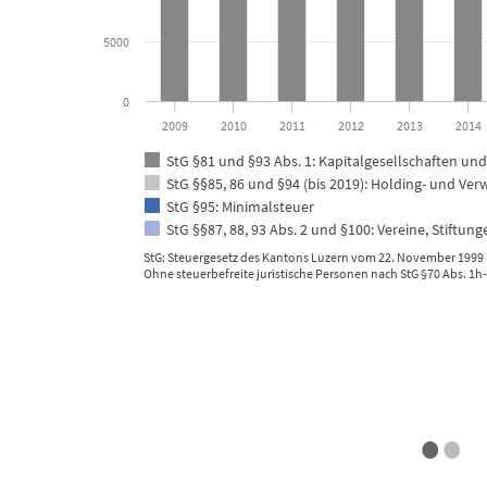
5000
0
2009
2010
2011
2012
2013
2014
StG §81 und §93 Abs. 1: Kapitalgesellschaften u
StG §§85, 86 und §94 (bis 2019): Holding- und Ve
StG §95: Minimalsteuer
StG §§87, 88, 93 Abs. 2 und §100: Vereine, Stiftun
StG: Steuergesetz des Kantons Luzern vom 22. November 1999 (
Ohne steuerbefreite juristische Personen nach StG §70 Abs. 1h-
End of interactive chart.
•
•