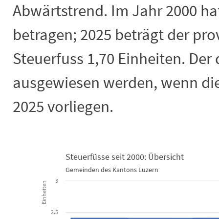
Abwärtstrend. Im Jahr 2000 hat
betragen; 2025 beträgt der prov
Steuerfuss 1,70 Einheiten. Der 
ausgewiesen werden, wenn di
2025 vorliegen.
Steuerfüsse seit 2000: Übersicht
Steuerfüsse seit 2000: Übersicht
Gemeinden des Kantons Luzern
3
Line chart with 80 lines.
Einheiten
Gemeinden des Kantons Luzern
View as data table, Steuerfüsse seit 2000: Übersicht
2.5
The chart has 1 X axis displaying categories. Data range: 26 ca