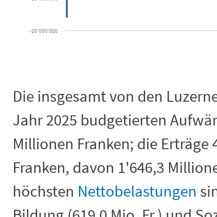
-20'000'000
End of interactive chart.
Die insgesamt von den Luzern
Jahr 2025 budgetierten Aufwän
Millionen Franken; die Erträge 
Franken, davon 1'646,3 Millione
höchsten
Nettobelastungen
si
Bildung (619,0 Mio. Fr.) und Soz