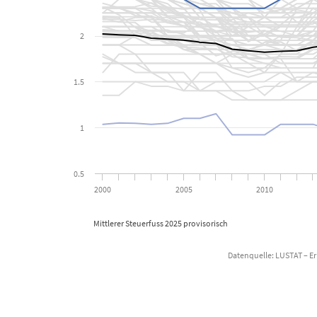
The chart has 1 Y axis displaying Einheiten. Data ranges from 0
2
1.5
1
0.5
2000
2005
2010
Mittlerer Steuerfuss 2025 provisorisch
Datenquelle: LUSTAT – E
End of interactive chart.