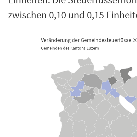
zwischen 0,10 und 0,15 Einheit
Veränderung der Gemeindesteuerfüsse 20
Veränderung der Gemeindesteuerfüss
Gemeinden des Kantons Luzern
Map of unspecified region with 2 data series.
Gemeinden des Kantons Luzern
View as data table, Veränderung der Gemeindesteuerfüsse 2025 im Ve