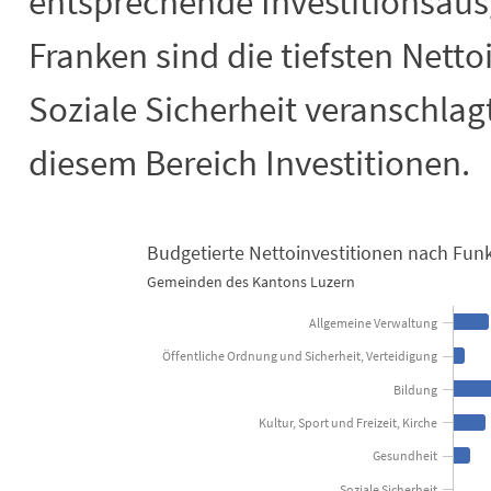
entsprechende Investitionsausg
Franken sind die tiefsten Netto
Soziale Sicherheit veranschlag
diesem Bereich Investitionen.
Budgetierte Nettoinvestitionen nach Fun
Budgetierte Nettoinvestitionen nach
Gemeinden des Kantons Luzern
Bar chart with 10 bars.
Allgemeine Verwaltung
Gemeinden des Kantons Luzern
Öffentliche Ordnung und Sicherheit, Verteidigung
View as data table, Budgetierte Nettoinvestitionen nach Funktionen 2
The chart has 1 X axis displaying categories.
Bildung
The chart has 1 Y axis displaying Mio. Franken. Data ranges fr
Kultur, Sport und Freizeit, Kirche
Gesundheit
Soziale Sicherheit