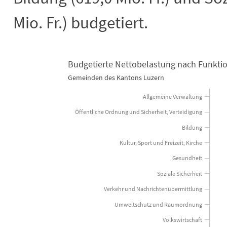
Mio. Fr.) budgetiert.
Budgetierte Nettobelastung nach Funkti
Budgetierte Nettobelastung nach Fu
Gemeinden des Kantons Luzern
Bar chart with 3 data series.
Allgemeine Verwaltung
Gemeinden des Kantons Luzern
Öffentliche Ordnung und Sicherheit, Verteidigung
View as data table, Budgetierte Nettobelastung nach Funktionen 2025
The chart has 1 X axis displaying categories.
Bildung
The chart has 1 Y axis displaying Mio. Franken. Data ranges fr
Kultur, Sport und Freizeit, Kirche
Gesundheit
Soziale Sicherheit
Verkehr und Nachrichtenübermittlung
Umweltschutz und Raumordnung
Volkswirtschaft