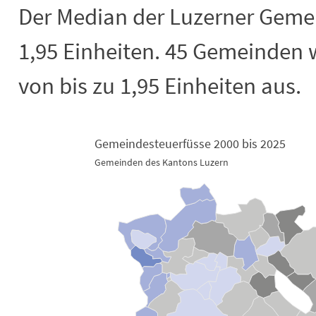
Der Median der Luzerner Gemei
1,95 Einheiten. 45 Gemeinden 
von bis zu 1,95 Einheiten aus.
Gemeindesteuerfüsse 2000 bis 2025
Gemeindesteuerfüsse 2000 bis 2025
Gemeinden des Kantons Luzern
Map of unspecified region with 2 data series.
Gemeinden des Kantons Luzern
View as data table, Gemeindesteuerfüsse 2000 bis 2025