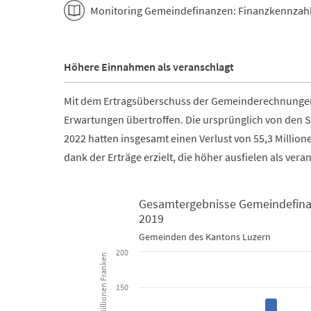
Monitoring Gemeindefinanzen: Finanzkennzah
Höhere Einnahmen als veranschlagt
Mit dem Ertragsüberschuss der Gemeinderechnungen
Erwartungen übertroffen. Die ursprünglich von den
2022 hatten insgesamt einen Verlust von 55,3 Millio
dank der Erträge erzielt, die höher ausfielen als vera
Gesamtergebnisse Gemeindefinan
2019
Gesamtergebnisse Gemeindefinanzen und Vorjahres
Gemeinden des Kantons Luzern
200
Millionen Franken
Bar chart with 4 data series.
Gemeinden des Kantons Luzern
150