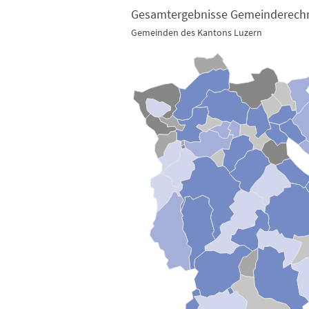
Gesamtergebnisse Gemeinderech
Gemeinden des Kantons Luzern
Gesamtergebnisse Gemeinderechnungen 2022
Map of unspecified region with 2 data series.
Gemeinden des Kantons Luzern
View as data table, Gesamtergebnisse Gemei