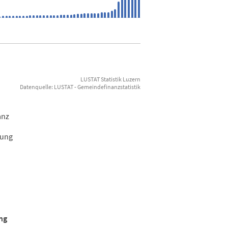
LUSTAT Statistik Luzern
Datenquelle: LUSTAT - Gemeindefinanzstatistik
anz
nung
ng