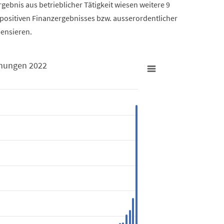
Ergebnis aus betrieblicher Tätigkeit wiesen weitere 9
positiven Finanzergebnisses bzw. ausserordentlicher
ensieren.
nungen 2022
nderechnungen 2022
s from -722148 to 54004823.