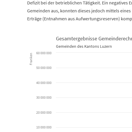
Defizit bei der betrieblichen Tätigkeit. Ein negatives 
Gemeinden aus, konnten dieses jedoch mittels eines 
Erträge (Entnahmen aus Aufwertungsreserven) komp
Gesamtergebnisse Gemeinderech
Gemeinden des Kantons Luzern
Gesamtergebnisse Gemeinderechnungen 2022
60 000 000
Franken
Bar chart with 80 bars.
50 000 000
Gemeinden des Kantons Luzern
40 000 000
View as data table, Gesamtergebnisse Gemei
The chart has 1 X axis displaying categories.
30 000 000
The chart has 1 Y axis displaying Franken. Data range
20 000 000
10 000 000