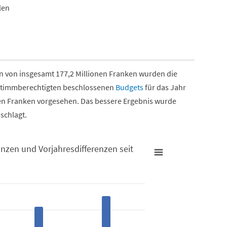
len
 von insgesamt 177,2 Millionen Franken wurden die
 Stimmberechtigten beschlossenen
Budgets
für das Jahr
nen Franken vorgesehen.
Das bessere Ergebnis wurde
nschlagt.
zen und Vorjahresdifferenzen seit
differenzen seit 2019
Aufwand
Millionen Franken
Bar char
Gemeind