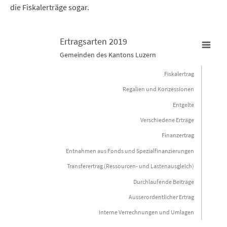
die Fiskalerträge sogar.
Ertragsarten 2019
Gemeinden des Kantons Luzern
Ertragsarten 2019
Fiskalertrag
Bar chart with 10 bars.
Regalien und Konzessionen
Gemeinden des Kantons Luzern
Entgelte
Verschiedene Erträge
View as data table, Ertragsarten 2019
Finanzertrag
The chart has 1 X axis displaying categories.
Entnahmen aus Fonds und Spezialfinanzierungen
The chart has 1 Y axis displaying Franken pro Einwohner/in. Data
Transferertrag (Ressourcen- und Lastenausgleich)
Durchlaufende Beiträge
Ausserordentlicher Ertrag
Interne Verrechnungen und Umlagen