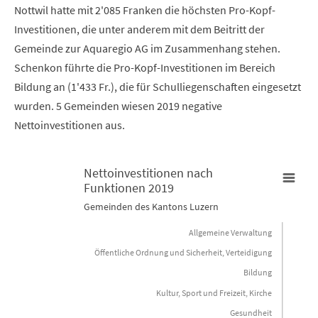
Nottwil hatte mit 2'085 Franken die höchsten Pro-Kopf-
Investitionen, die unter anderem mit dem Beitritt der
Gemeinde zur Aquaregio AG im Zusammenhang stehen.
Schenkon führte die Pro-Kopf-Investitionen im Bereich
Bildung an (1'433 Fr.), die für Schulliegenschaften eingesetzt
wurden. 5 Gemeinden wiesen 2019 negative
Nettoinvestitionen aus.
Nettoinvestitionen nach
Funktionen 2019
Nettoinvestitionen nach Funktionen 2019
Gemeinden des Kantons Luzern
Allgemeine Verwaltung
Bar chart with 10 bars.
Öffentliche Ordnung und Sicherheit, Verteidigung
Gemeinden des Kantons Luzern
Bildung
View as data table, Nettoinvestitionen nach Funktionen 2
Kultur, Sport und Freizeit, Kirche
Gesundheit
The chart has 1 X axis displaying categories.