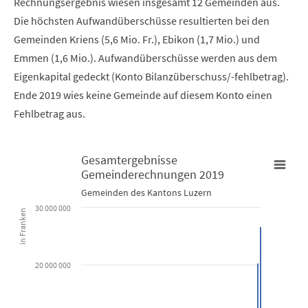
Rechnungsergebnis wiesen insgesamt 12 Gemeinden aus.
Die höchsten Aufwandüberschüsse resultierten bei den
Gemeinden Kriens (5,6 Mio. Fr.), Ebikon (1,7 Mio.) und
Emmen (1,6 Mio.). Aufwandüberschüsse werden aus dem
Eigenkapital gedeckt (Konto Bilanzüberschuss/-fehlbetrag).
Ende 2019 wies keine Gemeinde auf diesem Konto einen
Fehlbetrag aus.
Gesamtergebnisse
Gemeinderechnungen 2019
Gesamtergebnisse Gemeinderechnungen 2019
Gemeinden des Kantons Luzern
30 000 000
in Franken
Bar chart with 82 bars.
Gemeinden des Kantons Luzern
20 000 000
View as data table, Gesamtergebnisse Gemeinderechnun
The chart has 1 X axis displaying categories.