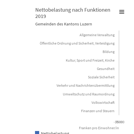
Nettobelastung nach Funktionen
2019
Nettobelastung nach Funktionen 2019
Gemeinden des Kantons Luzern
Allgemeine Verwaltung
Bar chart with 3 data series.
Öffentliche Ordnung und Sicherheit, Verteidigung
Gemeinden des Kantons Luzern
Bildung
View as data table, Nettobelastung nach Funktionen 2019
Kultur, Sport und Freizeit, Kirche
Gesundheit
The chart has 1 X axis displaying categories.
The chart has 1 Y axis displaying Franken pro Einwohner/in. Dat
Soziale Sicherheit
Verkehr und Nachrichtenübermittlung
Umweltschutz und Raumordnung
Volkswirtschaft
Finanzen und Steuern
-10 000
7500
Franken pro Einwohner/in
Nettobelastung