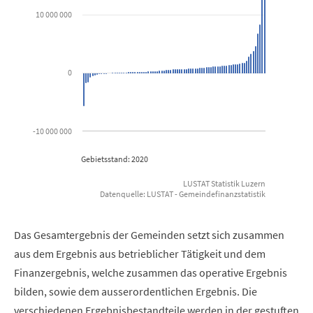
The chart has 1 Y axis displaying in Franken. Data ranges from -
10 000 000
0
-10 000 000
Gebietsstand: 2020
LUSTAT Statistik Luzern
Datenquelle: LUSTAT - Gemeindefinanzstatistik
End of interactive chart.
Das Gesamtergebnis der Gemeinden setzt sich zusammen
aus dem Ergebnis aus betrieblicher Tätigkeit und dem
Finanzergebnis, welche zusammen das operative Ergebnis
bilden, sowie dem ausserordentlichen Ergebnis. Die
verschiedenen Ergebnisbestandteile werden in der gestuften