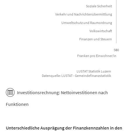
The chart has 1 Y axis displaying Franken pro Einwohner/in. Data
Soziale Sicherheit
Verkehr und Nachrichtenübermittlung
Umweltschutz und Raumordnung
Volkswirtschaft
Finanzen und Steuern
560
0
Franken pro Einwohner/in
LUSTAT Statistik Luzern
Datenquelle: LUSTAT - Gemeindefinanzstatistik
End of interactive chart.
Investitionsrechnung: Nettoinvestitionen nach
Funktionen
Unterschiedliche Ausprägung der Finanzkennzahlen in den