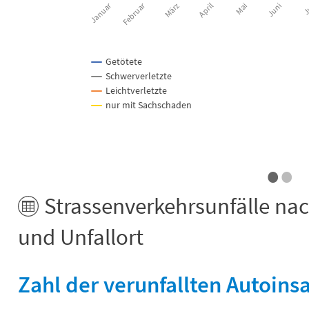
Januar
Februar
März
April
Mai
Juni
J
Getötete
Schwerverletzte
Leichtverletzte
nur mit Sachschaden
•
•
End of interactive chart.
Strassenverkehrsunfälle nac
und Unfallort
Zahl der verunfallten Autoin