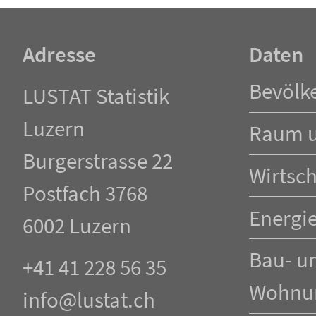
Adresse
Daten
Navigation
Bevölk
LUSTAT Statistik
überspringen
Luzern
Raum 
Burgerstrasse 22
Wirtsch
Postfach 3768
Energi
6002 Luzern
Bau- u
+41 41 228 56 35
Wohnu
info@lustat.ch