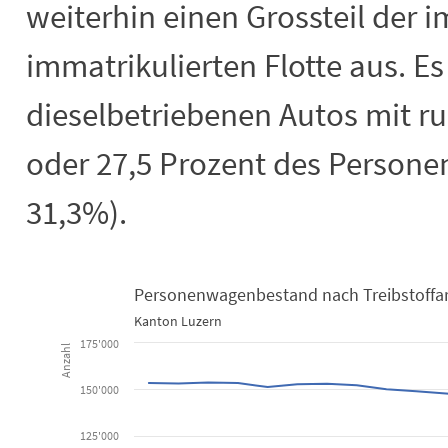
weiterhin einen Grossteil der 
immatrikulierten Flotte aus. Es
dieselbetriebenen Autos mit r
oder 27,5 Prozent des Person
31,3%).
Personenwagenbestand nach Treibstoffart
Kanton Luzern
Personenwagenbestand nach Treibstof
175'000
Anzahl
Line chart with 7 lines.
150'000
Kanton Luzern
View as data table, Personenwagenbestand nach Treibstoffart seit 20
125'000