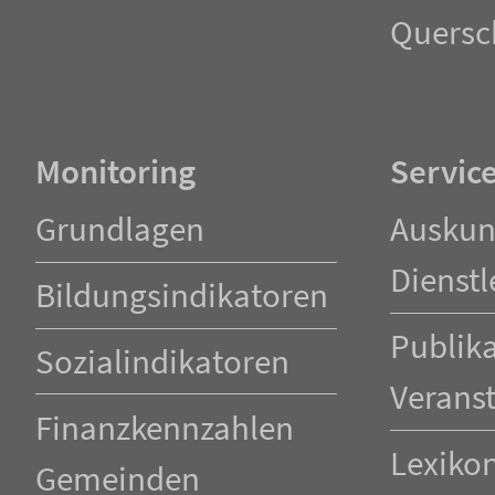
Quersc
Monitoring
Servic
Navigation
Navigation
Grundlagen
Auskun
überspringen
überspringen
Dienstl
Bildungsindikatoren
Publik
Sozialindikatoren
Verans
Finanzkennzahlen
Lexiko
Gemeinden