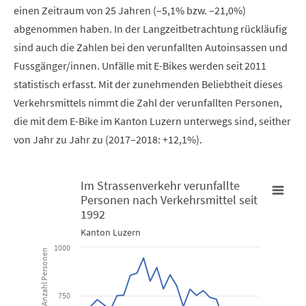
einen Zeitraum von 25 Jahren (–5,1% bzw. –21,0%)
abgenommen haben. In der Langzeitbetrachtung rückläufig
sind auch die Zahlen bei den verunfallten Autoinsassen und
Fussgänger/innen. Unfälle mit E-Bikes werden seit 2011
statistisch erfasst. Mit der zunehmenden Beliebtheit dieses
Verkehrsmittels nimmt die Zahl der verunfallten Personen,
die mit dem E-Bike im Kanton Luzern unterwegs sind, seither
von Jahr zu Jahr zu (2017–2018: +12,1%).
Im Strassenverkehr verunfallte
Personen nach Verkehrsmittel seit
Im Strassenverkehr verunfallte Personen nach Verkehrsmittel s
1992
Kanton Luzern
Line chart with 6 lines.
1000
Anzahl Personen
Kanton Luzern
750
View as data table, Im Strassenverkehr verunfallte Person