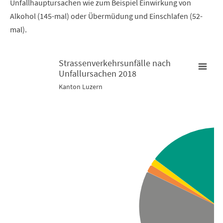
Unfallhauptursachen wie zum Beispiel Einwirkung von
Alkohol (145-mal) oder Übermüdung und Einschlafen (52-
mal).
Strassenverkehrsunfälle nach
Unfallursachen 2018
Strassenverkehrsunfälle nach Unfallursachen 2018
Kanton Luzern
Pie chart with 5 slices.
Kanton Luzern
View as data table, Strassenverkehrsunfälle nach Unfall