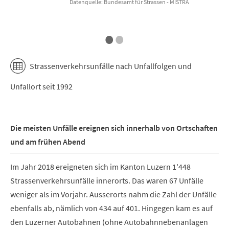
Datenquelle: Bundesamt für Strassen - MISTRA
End of interactive chart.
E
•
•
Strassenverkehrsunfälle nach Unfallfolgen und
Unfallort seit 1992
Die meisten Unfälle ereignen sich innerhalb von Ortschaften
und am frühen Abend
Im Jahr 2018 ereigneten sich im Kanton Luzern 1'448
Strassenverkehrsunfälle innerorts. Das waren 67 Unfälle
weniger als im Vorjahr. Ausserorts nahm die Zahl der Unfälle
ebenfalls ab, nämlich von 434 auf 401. Hingegen kam es auf
den Luzerner Autobahnen (ohne Autobahnnebenanlagen