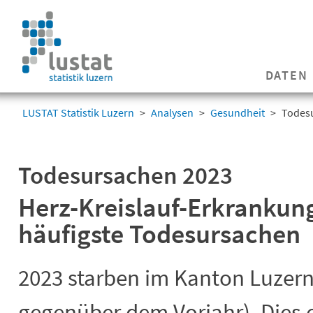
Navigation
überspringen
Navigation
DATEN
überspringen
LUSTAT Statistik Luzern
Analysen
Gesundheit
Todes
Todesursachen 2023
Herz-Kreislauf-Erkrankun
häufigste Todesursachen
2023 starben im Kanton Luzern
gegenüber dem Vorjahr). Dies 