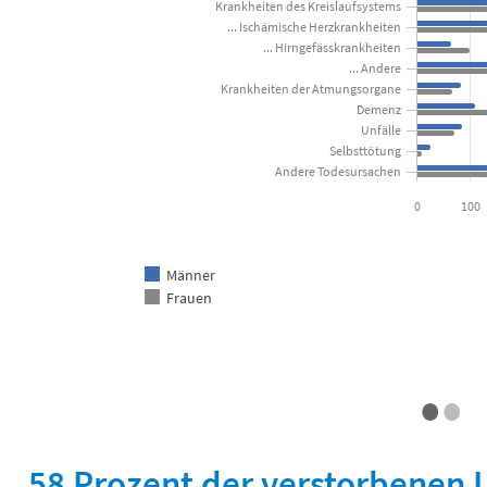
Krankheiten des Kreislaufsystems
... Ischämische Herzkrankheiten
... Hirngefässkrankheiten
... Andere
Krankheiten der Atmungsorgane
Demenz
Unfälle
Selbsttötung
Andere Todesursachen
0
100
Männer
Frauen
•
•
End of interactive chart.
58 Prozent der verstorbenen 