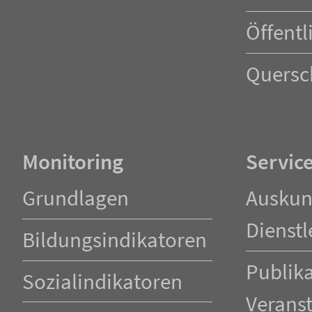
Öffentl
Quersc
Monitoring
Servic
Navigation
Navigation
Grundlagen
Auskun
überspringen
überspringen
Dienstl
Bildungsindikatoren
Publik
Sozialindikatoren
Verans