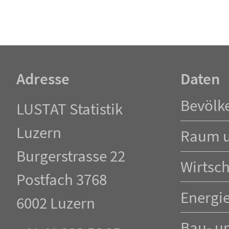
Adresse
Daten
Navigation
Bevölk
LUSTAT Statistik
überspringen
Luzern
Raum 
Burgerstrasse 22
Wirtsch
Postfach 3768
Energi
6002 Luzern
Bau- u