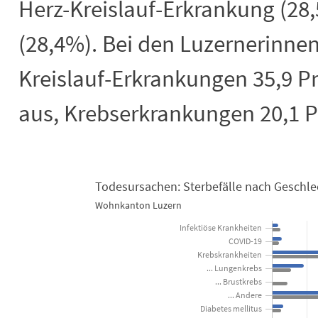
Herz-Kreislauf-Erkrankung (28
(28,4%). Bei den Luzernerinne
Kreislauf-Erkrankungen 35,9 Pr
aus, Krebserkrankungen 20,1 P
Todesursachen: Sterbefälle nach Geschle
Wohnkanton Luzern
Todesursachen: Sterbefälle nach Ges
Infektiöse Krankheiten
COVID-19
Bar chart with 2 data series.
Krebskrankheiten
Wohnkanton Luzern
... Lungenkrebs
View as data table, Todesursachen: Sterbefälle nach Geschlecht 202
... Brustkrebs
The chart has 1 X axis displaying categories.
... Andere
Diabetes mellitus
The chart has 1 Y axis displaying Anzahl Sterbefälle. Data rang