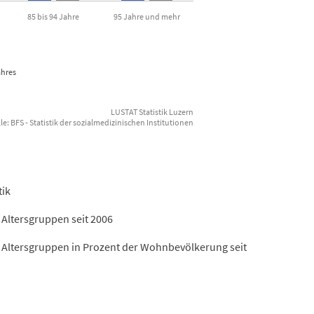
85 bis 94 Jahre
95 Jahre und mehr
ahres
LUSTAT Statistik Luzern
e: BFS - Statistik der sozialmedizinischen Institutionen
tik
Altersgruppen seit 2006
 Altersgruppen in Prozent der Wohnbevölkerung seit