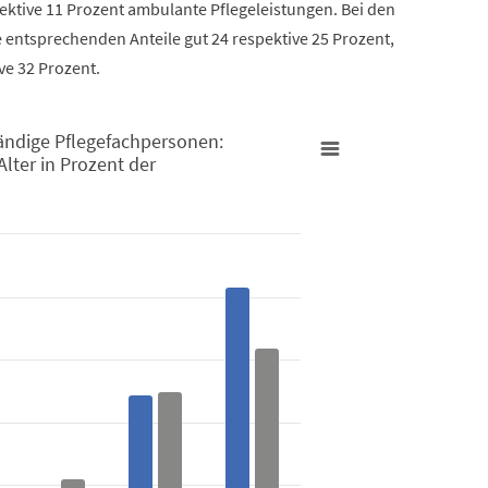
ektive 11 Prozent ambulante Pflegeleistungen. Bei den
 entsprechenden Anteile gut 24 respektive 25 Prozent,
ve 32 Prozent.
ändige Pflegefachpersonen:
Alter in Prozent der
ersonen: Klienten/innen in der Pflege nach Alter in Prozent der 
selbständige Pflegefachpersonen: Klienten/innen in der Pflege
from 0.2 to 41.7.