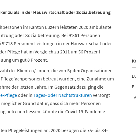
rker zu als in der Hauswirtschaft oder Sozialbetreuung
chpersonen im Kanton Luzern leisteten 2020 ambulante
tützung oder Sozialbetreuung. Bei 9'861 Personen
 5'718 Personen Leistungen in der Hauswirtschaft oder
 der Pflege hat im Vergleich zu 2011 um 56 Prozent
euung um gut 8 Prozent.
K
Anzahl der Klienten/-innen, die von Spitex Organisationen
LU
n Pflegefachpersonen betreut wurden, eine Zunahme um
E-
nahme der letzten Jahre. Im Gegensatz dazu ging die
e-Pflege
oder in
Tages- oder Nachtstrukturen
versorgt
Te
n möglicher Grund dafür, dass sich mehr Personen
g betreuen liessen, könnte die Covid-19-Pandemie
en Pflegeleistungen an: 2020 bezogen die 75- bis 84-