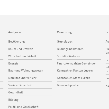
Analysen
Monitoring
Se
Navigation
Navigation
Na
Bevölkerung
Grundlagen
Au
überspringen
überspringen
üb
Raum und Umwelt
Bildungsindikatoren
Pu
Ve
Wirtschaft und Arbeit
Sozialindikatoren
Le
Energie
Finanzkennzahlen Gemeinden
In
Bau- und Wohnungswesen
Kennzahlen Kanton Luzern
Er
Mobilität und Verkehr
Kennzahlen Stadt Luzern
Lu
Soziale Sicherheit
Gemeindeprofile
Ko
Gesundheit
Bildung
Politik und Gesellschaft