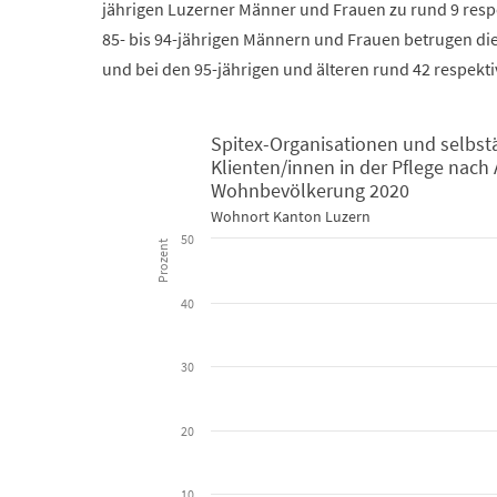
jährigen Luzerner Männer und Frauen zu rund 9 resp
85- bis 94-jährigen Männern und Frauen betrugen die
und bei den 95-jährigen und älteren rund 42 respekti
Spitex-Organisationen und selbst
Klienten/innen in der Pflege nach 
Spitex-Organisationen und selbständige Pflegefachp
Wohnbevölkerung 2020
Wohnort Kanton Luzern
50
Bar chart with 2 data series.
Prozent
Wohnort Kanton Luzern
40
View as data table, Spitex-Organisationen und 
The chart has 1 X axis displaying categories.
30
The chart has 1 Y axis displaying Prozent. Data ranges 
20
10