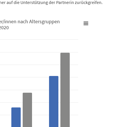
er auf die Unterstützung der Partnerin zurückgreifen.
er/innen nach Altersgruppen
2020
rsgruppen in Prozent der Wohnbevölkerung 2020
Bewohner/innen nach Altersgruppen in Prozent der Wohnbevölke
 from 1 to 59.7.