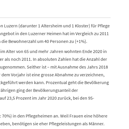
n Luzern (darunter 1 Altersheim und 1 Kloster) für Pflege
angebot in den Luzerner Heimen hat im Vergleich zu 2011
 die Bewohnerzahl um 40 Personen zu (+1%).
g
im Alter von 65 und mehr Jahren wohnten Ende 2020 in
r als noch 2011. In absoluten Zahlen hat die Anzahl der
 zugenommen. Seither ist – mit Ausnahme des Jahrs 2018
 dem Vorjahr ist eine grosse Abnahme zu verzeichnen,
ckgeführt werden kann. Prozentual geht die Bevölkerung
-Jährigen ging der Bevölkerungsanteil der
f 23,5 Prozent im Jahr 2020 zurück, bei den 95-
: 70%) in den Pflegeheimen an. Weil Frauen eine höhere
leben, benötigen sie eher Pflegeleistungen als Männer.