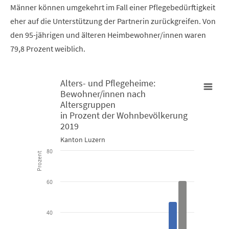
Männer können umgekehrt im Fall einer Pflegebedürftigkeit
eher auf die Unterstützung der Partnerin zurückgreifen. Von
den 95-jährigen und älteren Heimbewohner/innen waren
79,8 Prozent weiblich.
Alters- und Pflegeheime:
Bewohner/innen nach
Alters- und Pflegeheime: Bewohner/innen nach Altersgruppen 
Altersgruppen
in Prozent der Wohnbevölkerung
2019
Bar chart with 2 data series.
Kanton Luzern
Kanton Luzern
80
Prozent
View as data table, Alters- und Pflegeheime: Bewohner/i
60
The chart has 1 X axis displaying categories.
The chart has 1 Y axis displaying Prozent. Data ranges from 1 to 6
40