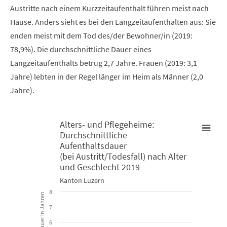
Austritte nach einem Kurzzeitaufenthalt führen meist nach
Hause. Anders sieht es bei den Langzeitaufenthalten aus: Sie
enden meist mit dem Tod des/der Bewohner/in (2019:
78,9%). Die durchschnittliche Dauer eines
Langzeitaufenthalts betrug 2,7 Jahre. Frauen (2019: 3,1
Jahre) lebten in der Regel länger im Heim als Männer (2,0
Jahre).
Alters- und Pflegeheime:
Durchschnittliche
Alters- und Pflegeheime: Durchschnittliche Aufenthaltsdauer (b
Aufenthaltsdauer
(bei Austritt/Todesfall) nach Alter
und Geschlecht 2019
Bar chart with 3 data series.
Kanton Luzern
Kanton Luzern
8
7
View as data table, Alters- und Pflegeheime: Durchschnittl
6
The chart has 1 X axis displaying categories.