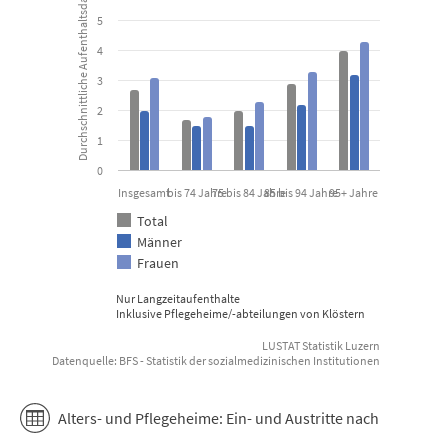
Durchschnittliche Aufenthaltsdauer in Jahren
5
The chart has 1 Y axis displaying Durchschnittliche Aufenthaltsda
4
3
2
1
0
Insgesamt
bis 74 Jahre
75 bis 84 Jahre
85 bis 94 Jahre
95+ Jahre
Total
Männer
Frauen
Nur Langzeitaufenthalte
Inklusive Pflegeheime/-abteilungen von Klöstern
LUSTAT Statistik Luzern
Datenquelle: BFS - Statistik der sozialmedizinischen Institutionen
End of interactive chart.
Alters- und Pflegeheime: Ein- und Austritte nach