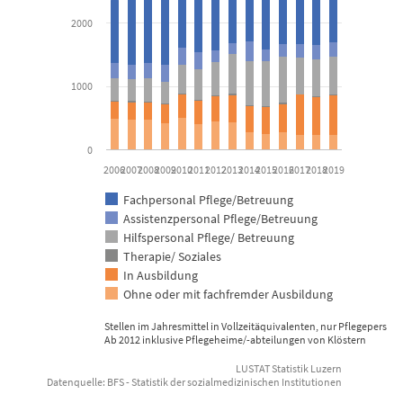
The chart has 1 Y axis displaying Anzahl Stellen. Data ranges fro
2000
1000
0
2006
2007
2008
2009
2010
2011
2012
2013
2014
2015
2016
2017
2018
2019
Fachpersonal Pflege/Betreuung
Assistenzpersonal Pflege/Betreuung
Hilfspersonal Pflege/ Betreuung
Therapie/ Soziales
In Ausbildung
Ohne oder mit fachfremder Ausbildung
Stellen im Jahresmittel in Vollzeitäquivalenten, nur Pflegepersona
Ab 2012 inklusive Pflegeheime/-abteilungen von Klöstern
LUSTAT Statistik Luzern
Datenquelle: BFS - Statistik der sozialmedizinischen Institutionen
End of interactive chart.