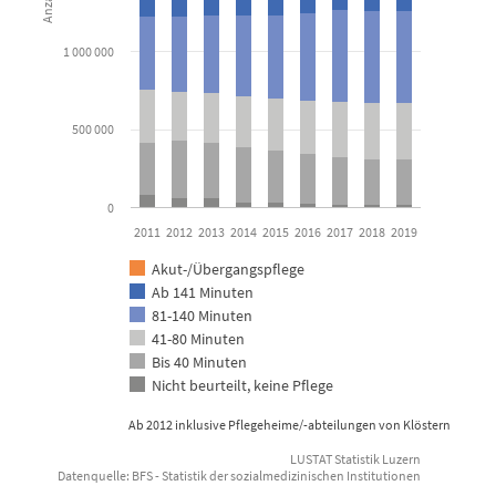
The chart has 1 X axis displaying categories.
The chart has 1 Y axis displaying Anzahl fakturierte Tage. Data 
1 000 000
500 000
0
2011
2012
2013
2014
2015
2016
2017
2018
2019
Akut-/Übergangspflege
Ab 141 Minuten
81-140 Minuten
41-80 Minuten
Bis 40 Minuten
Nicht beurteilt, keine Pflege
Ab 2012 inklusive Pflegeheime/-abteilungen von Klöstern
LUSTAT Statistik Luzern
Datenquelle: BFS - Statistik der sozialmedizinischen Institutionen