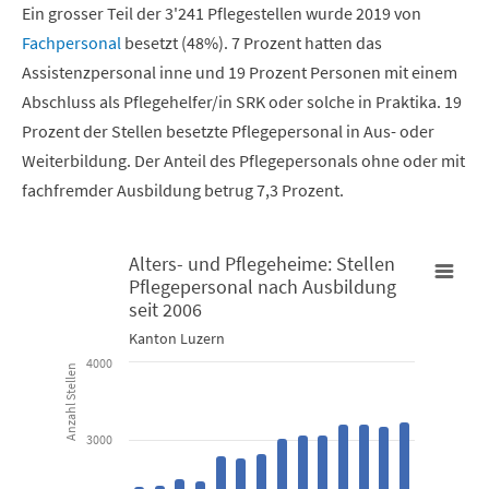
Ein grosser Teil der 3'241 Pflegestellen wurde 2019 von
Fachpersonal
besetzt (48%). 7 Prozent hatten das
Assistenzpersonal inne und 19 Prozent Personen mit einem
Abschluss als Pflegehelfer/in SRK oder solche in Praktika. 19
Prozent der Stellen besetzte Pflegepersonal in Aus- oder
Weiterbildung. Der Anteil des Pflegepersonals ohne oder mit
fachfremder Ausbildung betrug 7,3 Prozent.
Alters- und Pflegeheime: Stellen
Pflegepersonal nach Ausbildung
Alters- und Pflegeheime: Stellen Pflegepersonal nach Ausbildun
seit 2006
Kanton Luzern
Bar chart with 6 data series.
4000
Anzahl Stellen
Kanton Luzern
3000
View as data table, Alters- und Pflegeheime: Stellen Pfle
The chart has 1 X axis displaying categories.