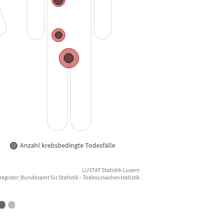
The char
Anzahl krebsbedingte Todesfälle
LUSTAT Statistik Luzern
End of i
egister; Bundesamt für Statistik - Todesursachenstatistik
•
•