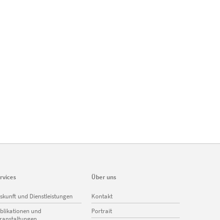
rvices
Über uns
vigation
Navigation
skunft und Dienstleistungen
Kontakt
erspringen
überspringen
blikationen und
Portrait
ranstaltungen