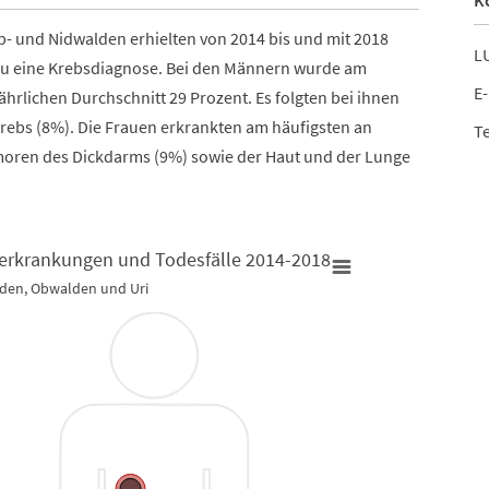
K
b- und Nidwalden erhielten von 2014 bis und mit 2018
LU
neu eine Krebsdiagnose. Bei den Männern wurde am
E-
ährlichen Durchschnitt 29 Prozent. Es folgten bei ihnen
ebs (8%). Die Frauen erkrankten am häufigsten an
Te
umoren des Dickdarms (9%) sowie der Haut und der Lunge
erkrankungen und Todesfälle 2014-2018
lden, Obwalden und Uri
Todesfälle 2014-2018
Krebs: I
Bar char
lden und Uri
Zentral
te Neuerkrankungen und Todesfälle 2014-2018
View 
The char