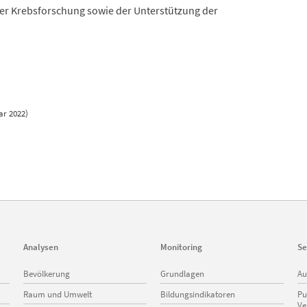
er Krebsforschung sowie der Unterstützung der
ar 2022)
Analysen
Monitoring
Se
Navigation
Navigation
Na
Bevölkerung
Grundlagen
Au
überspringen
überspringen
üb
Raum und Umwelt
Bildungsindikatoren
Pu
Ve