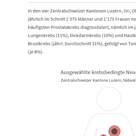
In den vier Zentralschweizer Kantonen Luzern, Uri, O
jährlich im Schnitt 1'375 Männer und 1'175 Frauen 
häufigsten Prostatakrebs diagnostiziert, nämlich im j
Lungenkrebs (11%), Dickdarmkrebs (10%) und Hautkr
Brustkrebs (jährl. Durchschnitt 31%), gefolgt von T
(je 8%).
Ausgewählte krebsbedingte Neu
Zentralschweizer Kantone Luzern, Nidwa
Ausgewählte krebsbedingte Neuerkrankungen und 
Map of unspecified region with 3 data series.
Zentralschweizer Kantone Luzern, Nidwalden, Obwa
View as data table, Ausgewählte krebsbeding