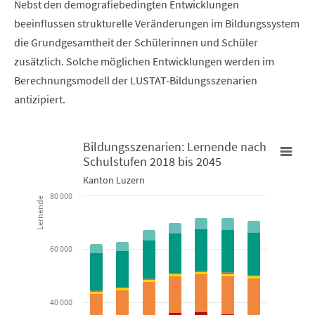
Nebst den demografiebedingten Entwicklungen
beeinflussen strukturelle Veränderungen im Bildungssystem
die Grundgesamtheit der Schülerinnen und Schüler
zusätzlich. Solche möglichen Entwicklungen werden im
Berechnungsmodell der LUSTAT-Bildungsszenarien
antizipiert.
Bildungsszenarien: Lernende nach
Schulstufen 2018 bis 2045
Bildungsszenarien: Lernende nach Schulstufen 2018 bis 2045
Kanton Luzern
80 000
Lernende
Bar chart with 8 data series.
Kanton Luzern
60 000
View as data table, Bildungsszenarien: Lernende nach Sc
The chart has 1 X axis displaying categories.
40 000
The chart has 1 Y axis displaying Lernende. Data ranges from 63