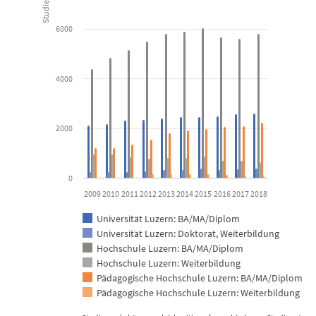
Studierende
6000
View as data table, Studierende Tertiärstufe A nach Stud
The chart has 1 X axis displaying categories.
The chart has 1 Y axis displaying Studierende. Data ranges from 
4000
2000
0
2009
2010
2011
2012
2013
2014
2015
2016
2017
2018
Universität Luzern: BA/MA/Diplom
Universität Luzern: Doktorat, Weiterbildung
Hochschule Luzern: BA/MA/Diplom
Hochschule Luzern: Weiterbildung
Pädagogische Hochschule Luzern: BA/MA/Diplom
Pädagogische Hochschule Luzern: Weiterbildung