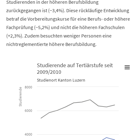
Studierenden in der höheren Berufsbildung
zurückgegangen ist (−3,4%). Diese rückläufige Entwicklung
betraf die Vorbereitungskurse für eine Berufs- oder höhere
Fachprüfung (−5,2%) und nicht die höheren Fachschulen
(+2,3%). Zudem besuchten weniger Personen eine
nichtreglementierte höhere Berufsbildung.
Studierende auf Tertiärstufe seit
2009/2010
Studierende auf Tertiärstufe seit 2009/2010
Studienort Kanton Luzern
8000
Studierende
Line chart with 6 lines.
Studienort Kanton Luzern
6000
View as data table, Studierende auf Tertiärstufe seit 2009
The chart has 1 X axis displaying categories.
4000
The chart has 1 Y axis displaying Studierende. Data ranges from 