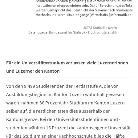
Studierende können gleichzeitig auf verschiedenen Studienstufe
institutionen eingeschrieben sein. Da für Berechnung des Totals 
werden, entspricht das Total nicht der Summe nach Studienstufe 
Hochschule Luzern: Studiengänge (Wirtschafts-)Informatik ab 20
LUSTAT Statistik Luzern
Datenquelle: Bundesamt für Statistik - Hochschulstatistik
End of interactive chart.
Für ein Universitätsstudium verlassen viele Luzernerinnen
und Luzerner den Kanton
Von den 9'499 Studierenden der Tertiärstufe A, die vor
Ausbildungsbeginn im Kanton Luzern wohnhaft gewesen
waren, nahmen 36 Prozent ihr Studium im Kanton Luzern
selber auf, die restlichen taten dies ausserhalb der
Kantonsgrenze. Bei den Universitätsstudentinnen und -
studenten wählten 15 Prozent die kantonseigene Universität.
Für das Studium an einer Fachhochschule blieb die Hälfte