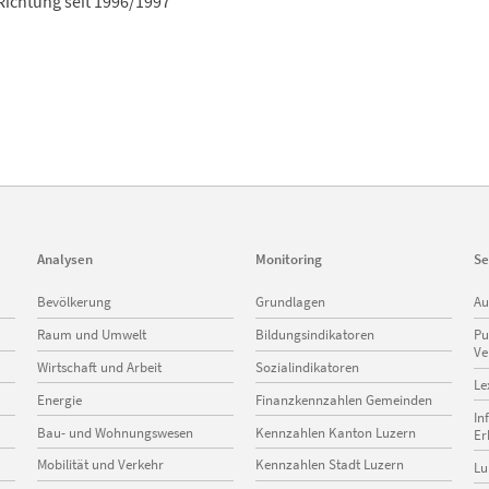
Richtung seit 1996/1997
Analysen
Monitoring
Se
Navigation
Navigation
Na
Bevölkerung
Grundlagen
Au
überspringen
überspringen
üb
Raum und Umwelt
Bildungsindikatoren
Pu
Ve
Wirtschaft und Arbeit
Sozialindikatoren
Le
Energie
Finanzkennzahlen Gemeinden
In
Bau- und Wohnungswesen
Kennzahlen Kanton Luzern
Er
Mobilität und Verkehr
Kennzahlen Stadt Luzern
Lu