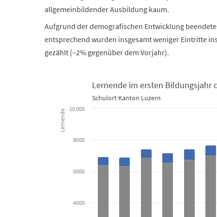
allgemeinbildender Ausbildung kaum.
Aufgrund der demografischen Entwicklung beendeten 
entsprechend wurden insgesamt weniger Eintritte ins 
gezählt (–2% gegenüber dem Vorjahr).
Lernende im ersten Bildungsjahr d
Schulort Kanton Luzern
Lernende im ersten Bildungsjahr der Sekundarstufe I
10 000
Lernende
Bar chart with 3 data series.
8000
Schulort Kanton Luzern
View as data table, Lernende im ersten Bildungs
6000
The chart has 1 X axis displaying categories.
The chart has 1 Y axis displaying Lernende. Data rang
4000