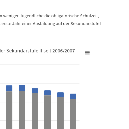
weniger Jugendliche die obligatorische Schulzeit,
erste Jahr einer Ausbildung auf der Sekundarstufe II
er Sekundarstufe II seit 2006/2007
I seit 2006/2007
jahr der Sekundarstufe II seit 2006/2007
es from 986 to 7832.