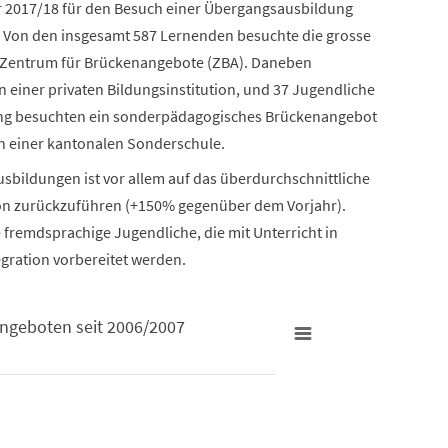
hr 2017/18 für den Besuch einer Übergangsausbildung
 Von den insgesamt 587 Lernenden besuchte die grosse
 Zentrum für Brückenangebote (ZBA). Daneben
 einer privaten Bildungsinstitution, und 37 Jugendliche
gung besuchten ein sonderpädagogisches Brückenangebot
n einer kantonalen Sonderschule.
bildungen ist vor allem auf das überdurchschnittliche
on zurückzuführen (+150% gegenüber dem Vorjahr).
 fremdsprachige Jugendliche, die mit Unterricht in
egration vorbereitet werden.
ngeboten seit 2006/2007
6/2007