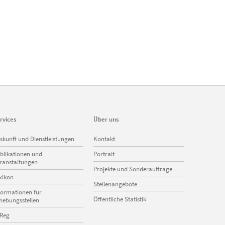
rvices
Über uns
vigation
Navigation
skunft und Dienstleistungen
Kontakt
erspringen
überspringen
blikationen und
Portrait
ranstaltungen
Projekte und Sonderaufträge
xikon
Stellenangebote
formationen für
Öffentliche Statistik
hebungsstellen
Reg