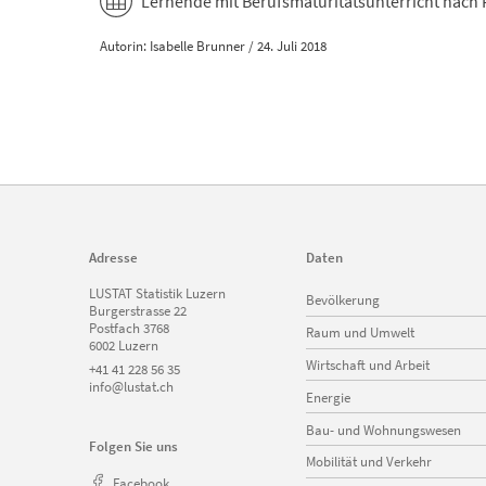
Lernende mit Berufsmaturitätsunterricht nach 
Autorin: Isabelle Brunner / 24. Juli 2018
Adresse
Daten
Navigation
LUSTAT Statistik Luzern
Bevölkerung
überspringen
Burgerstrasse 22
Postfach 3768
Raum und Umwelt
6002 Luzern
Wirtschaft und Arbeit
+41 41 228 56 35
info@lustat.ch
Energie
Bau- und Wohnungswesen
Folgen Sie uns
Mobilität und Verkehr
Facebook