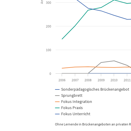
300
View as data table, Lernende in kantonalen Br
The chart has 1 X axis displaying categories.
200
The chart has 1 Y axis displaying Anzahl Lernende. Da
100
0
2006
2007
2008
2009
2010
2011
Sonderpädagogisches Brückenangebot
Sprungbrett
Fokus Integration
Fokus Praxis
Fokus Unterricht
Ohne Lernende in Brückenangeboten an privaten R