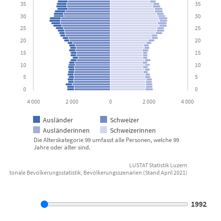
35
35
30
30
25
25
20
20
15
15
10
10
5
5
0
0
4 000
2 000
0
2 000
4 000
Ausländer
Schweizer
Ausländerinnen
Schweizerinnen
Die Alterskategorie 99 umfasst alle Personen, welche 99
Jahre oder älter sind.
LUSTAT Statistik Luzern
Kantonale Bevölkerungsstatistik, Bevölkerungsszenarien (Stand April 2021)
End of interactive chart.
1992