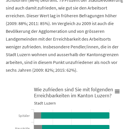
Schulorten (86%) beurteilt. 79 Prozent der Stadtbevölkerung
sind auch damit zufrieden, wie gut sie den Arbeitsort
erreichen. Dieser Wert lag in früheren Befragungen höher
(2009: 88%; 2011: 85%). Im Vergleich zu 2009 ist auch die
Bevölkerung der Agglomeration und von grösseren
Landgemeinden mit der Erreichbarkeit des Arbeitsorts
weniger zufrieden. Insbesondere Pendler/innen, die in der
Stadt Luzern wohnen und ausserhalb der Kantonsgrenzen
arbeiten, sind in diesem Punkt unzufriedener als noch vor
sechs Jahren (2009: 82%; 2015: 62%).
Wie zufrieden sind Sie mit folgenden
Erreichbarkeiten im Kanton Luzern?
Wie zufrieden sind Sie mit folgenden Erreichbarkeiten im Kant
Stadt Luzern
Bar chart with 2 data series.
Stadt Luzern
Spitäler
Hausärzte