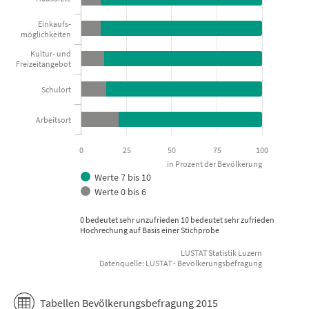
View as data table, Wie zufrieden sind Sie mit folgenden 
The chart has 1 X axis displaying categories.
Einkaufs-
möglichkeiten
The chart has 1 Y axis displaying in Prozent der Bevölkerung. Da
Kultur- und
Freizeitangebot
Schulort
Arbeitsort
0
25
50
75
100
in Prozent der Bevölkerung
Werte 7 bis 10
Werte 0 bis 6
0 bedeutet sehr unzufrieden 10 bedeutet sehr zufrieden
Hochrechung auf Basis einer Stichprobe
LUSTAT Statistik Luzern
Datenquelle: LUSTAT - Bevölkerungsbefragung
End of interactive chart.
Tabellen Bevölkerungsbefragung 2015