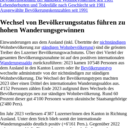
Lebendgeburten und Todesfälle nach Geschlecht seit 1981
Ausgewählte Bevölkerungskennzahlen seit 1991
Wechsel von Bevölkerungsstatus führen zu
hohen Wanderungsgewinnen
Einwanderungen aus dem Ausland (inkl. Übertritte der
nichtständigen
Wohnbevölkerung zur
ständigen Wohnbevölkerung
) sind die grössten
Treiber des Luzerner Bevölkerungswachstums. Über drei Viertel der
gesamten Bevölkerungszunahme ist auf den positiven internationalen
Wanderungssaldo
zurückzuführen: 2023 kamen 10'548 Personen aus
dem Ausland in den Kanton Luzern oder ihr
Bevölkerungstyp
wechselte administrativ von der nichtständigen zur ständigen
Wohnbevölkerung. Die Wechsel der Bevölkerungstypen machten
2023 über einen Drittel des internationalen Wanderungssaldos aus.
4'152 Personen zählen Ende 2023 aufgrund ihres Wechsels des
Bevölkerungstyps neu zur ständigen Wohnbevölkerung. Rund 60
Prozent dieser gut 4'100 Personen waren ukrainische Staatsangehörige
(2'480 Pers).
Im Jahr 2023 verliessen 4'387 Luzerner/innen den Kanton in Richtung
Ausland. Unter dem Strich blieb somit der internationale
Wanderungssaldo deutlich positiv (+6'161 Pers.). Gegenüber 2022