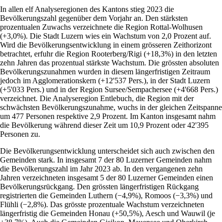
In allen elf Analyseregionen des Kantons stieg 2023 die
Bevölkerungszahl gegenüber dem Vorjahr an. Den stärksten
prozentualen Zuwachs verzeichnete die Region Rottal-Wolhusen
(+3,0%). Die Stadt Luzern wies ein Wachstum von 2,0 Prozent auf.
Wird die Bevölkerungsentwicklung in einem grösseren Zeithorizont
betrachtet, erfuhr die Region Rooterberg/Rigi (+18,3%) in den letzten
zehn Jahren das prozentual stärkste Wachstum. Die grössten absoluten
Bevölkerungszunahmen wurden in diesem längerfristigen Zeitraum
jedoch im Agglomerationskern (+12'537 Pers.), in der Stadt Luzern
(+5'033 Pers.) und in der Region Sursee/Sempachersee (+4'668 Pers.)
verzeichnet. Die Analyseregion Entlebuch, die Region mit der
schwächsten Bevölkerungszunahme, wuchs in der gleichen Zeitspanne
um 477 Personen respektive 2,9 Prozent. Im Kanton insgesamt nahm
die Bevölkerung während dieser Zeit um 10,9 Prozent oder 42'395
Personen zu.
Die Bevölkerungsentwicklung unterscheidet sich auch zwischen den
Gemeinden stark. In insgesamt 7 der 80 Luzerner Gemeinden nahm
die Bevölkerungszahl im Jahr 2023 ab. In den vergangenen zehn
Jahren verzeichneten insgesamt 5 der 80 Luzerner Gemeinden einen
Bevölkerungsrückgang. Den grössten längerfristigen Rückgang
registrierten die Gemeinden Luthern (−4,9%), Romoos (−3,3%) und
Flühli (−2,8%). Das grösste prozentuale Wachstum verzeichneten
längerfristig die Gemeinden Honau (+50,5%), Aesch und Wauwil (je