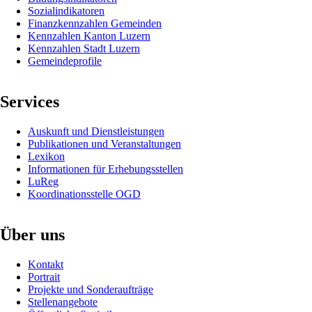
Sozialindikatoren
Finanzkennzahlen Gemeinden
Kennzahlen Kanton Luzern
Kennzahlen Stadt Luzern
Gemeindeprofile
Services
Navigation
Auskunft und Dienstleistungen
überspringen
Publikationen und Veranstaltungen
Lexikon
Informationen für Erhebungsstellen
LuReg
Koordinationsstelle OGD
Über uns
Navigation
Kontakt
überspringen
Portrait
Projekte und Sonderaufträge
Stellenangebote