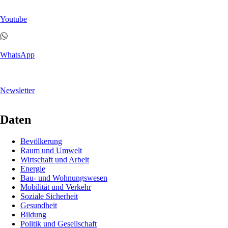
Youtube
WhatsApp
Newsletter
Daten
Navigation
Bevölkerung
überspringen
Raum und Umwelt
Wirtschaft und Arbeit
Energie
Bau- und Wohnungswesen
Mobilität und Verkehr
Soziale Sicherheit
Gesundheit
Bildung
Politik und Gesellschaft