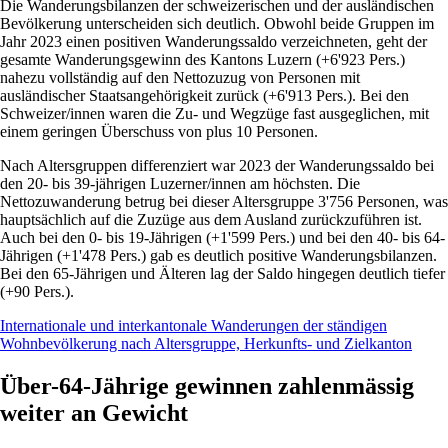
Die Wanderungsbilanzen der schweizerischen und der ausländischen
Bevölkerung unterscheiden sich deutlich. Obwohl beide Gruppen im
Jahr 2023 einen positiven Wanderungssaldo verzeichneten, geht der
gesamte Wanderungsgewinn des Kantons Luzern (+6'923 Pers.)
nahezu vollständig auf den Nettozuzug von Personen mit
ausländischer Staatsangehörigkeit zurück (+6'913 Pers.). Bei den
Schweizer/innen waren die Zu- und Wegzüge fast ausgeglichen, mit
einem geringen Überschuss von plus 10 Personen.
Nach Altersgruppen differenziert war 2023 der Wanderungssaldo bei
den 20- bis 39-jährigen Luzerner/innen am höchsten. Die
Nettozuwanderung betrug bei dieser Altersgruppe 3'756 Personen, was
hauptsächlich auf die Zuzüge aus dem Ausland zurückzuführen ist.
Auch bei den 0- bis 19-Jährigen (+1'599 Pers.) und bei den 40- bis 64-
Jährigen (+1'478 Pers.) gab es deutlich positive Wanderungsbilanzen.
Bei den 65-Jährigen und Älteren lag der Saldo hingegen deutlich tiefer
(+90 Pers.).
Internationale und interkantonale Wanderungen der ständigen
Wohnbevölkerung nach Altersgruppe, Herkunfts- und Zielkanton
Über-64-Jährige gewinnen zahlenmässig
weiter an Gewicht