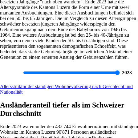
besetzten Jahrgänge
"nach oben wandern". Ende 2023 hatte die
Alterspyramide des Kantons Luzern die Form einer Urne mit zwei
markanten Ausbuchtungen. Eine dieser Ausbuchtungen befindet sich
bei den 50- bis 65-Jährigen. Die im Vergleich zu diesen Altersgruppen
schwächer besetzten jüngeren Jahrgänge widerspiegeln den
Geburtenrückgang nach dem Ende des Babybooms von 1946 bis
1964. Eine weitere Ausbuchtung ist bei den 25- bis 40-Jährigen zu
sehen, von denen viele Kinder der 50- bis 65-Jährigen sind. Diese
repräsentieren den sogenannten demografischen Echoeffekt, was
bedeutet, dass starke Geburtenjahrgänge im zeitlichen Abstand einer
Generation zu einem erneuten Anstieg der Geburtenzahlen führen.
2023
Altersstruktur der ständigen Wohnbevölkerung nach Geschlecht und
Nationalität
Ausländeranteil tiefer als im Schweizer
Durchschnitt
Ende 2023 waren unter den 432'744 Einwohnern/-innen mit ständigem
Wohnsitz im Kanton Luzern 90'871 Personen ausländischer
Staatsangehörigkeit. Damit hat die Zahl der ausländischen