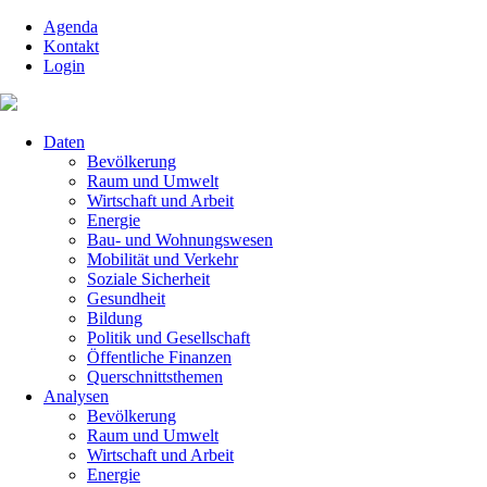
Navigation
Agenda
überspringen
Kontakt
Login
Navigation
Daten
überspringen
Bevölkerung
Raum und Umwelt
Wirtschaft und Arbeit
Energie
Bau- und Wohnungswesen
Mobilität und Verkehr
Soziale Sicherheit
Gesundheit
Bildung
Politik und Gesellschaft
Öffentliche Finanzen
Querschnittsthemen
Analysen
Bevölkerung
Raum und Umwelt
Wirtschaft und Arbeit
Energie