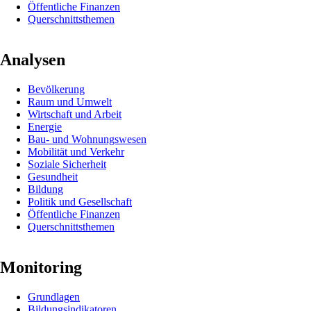
Öffentliche Finanzen
Querschnittsthemen
Analysen
Navigation
Bevölkerung
überspringen
Raum und Umwelt
Wirtschaft und Arbeit
Energie
Bau- und Wohnungswesen
Mobilität und Verkehr
Soziale Sicherheit
Gesundheit
Bildung
Politik und Gesellschaft
Öffentliche Finanzen
Querschnittsthemen
Monitoring
Navigation
Grundlagen
überspringen
Bildungsindikatoren