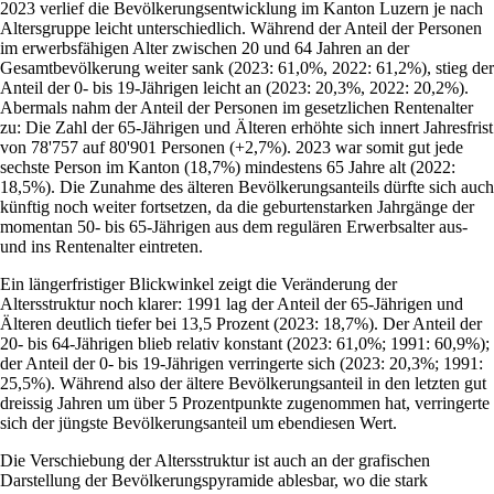
2023 verlief die Bevölkerungsentwicklung im Kanton Luzern je nach
Altersgruppe leicht unterschiedlich. Während der Anteil der Personen
im erwerbsfähigen Alter zwischen 20 und 64 Jahren an der
Gesamtbevölkerung weiter sank (2023: 61,0%, 2022: 61,2%), stieg der
Anteil der 0- bis 19-Jährigen leicht an (2023: 20,3%, 2022: 20,2%).
Abermals nahm der Anteil der Personen im gesetzlichen Rentenalter
zu: Die Zahl der 65-Jährigen und Älteren erhöhte sich innert Jahresfrist
von 78'757 auf 80'901 Personen (+2,7%). 2023 war somit gut jede
sechste Person im Kanton (18,7%) mindestens 65 Jahre alt (2022:
18,5%). Die Zunahme des älteren Bevölkerungsanteils dürfte sich auch
künftig noch weiter fortsetzen, da die geburtenstarken Jahrgänge der
momentan 50- bis 65-Jährigen aus dem regulären Erwerbsalter aus-
und ins Rentenalter eintreten.
Ein längerfristiger Blickwinkel zeigt die Veränderung der
Altersstruktur noch klarer: 1991 lag der Anteil der 65-Jährigen und
Älteren deutlich tiefer bei 13,5 Prozent (2023: 18,7%). Der Anteil der
20- bis 64-Jährigen blieb relativ konstant (2023: 61,0%; 1991: 60,9%);
der Anteil der 0- bis 19-Jährigen verringerte sich (2023: 20,3%; 1991:
25,5%). Während also der ältere Bevölkerungsanteil in den letzten gut
dreissig Jahren um über 5 Prozentpunkte zugenommen hat, verringerte
sich der jüngste Bevölkerungsanteil um ebendiesen Wert.
Die Verschiebung der Altersstruktur ist auch an der grafischen
Darstellung der Bevölkerungspyramide ablesbar, wo die stark