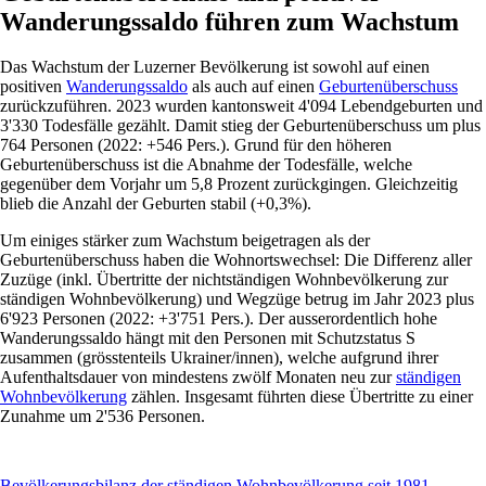
Wanderungssaldo führen zum Wachstum
Das Wachstum der Luzerner Bevölkerung ist sowohl auf einen
positiven
Wanderungssaldo
als auch auf einen
Geburtenüberschuss
zurückzuführen. 2023 wurden kantonsweit 4'094 Lebendgeburten und
3'330 Todesfälle gezählt. Damit stieg der Geburtenüberschuss um plus
764 Personen (2022: +546 Pers.). Grund für den höheren
Geburtenüberschuss ist die Abnahme der Todesfälle, welche
gegenüber dem Vorjahr um 5,8 Prozent zurückgingen. Gleichzeitig
blieb die Anzahl der Geburten stabil (+0,3%).
Um einiges stärker zum Wachstum beigetragen als der
Geburtenüberschuss haben die Wohnortswechsel: Die Differenz aller
Zuzüge (inkl. Übertritte der nichtständigen Wohnbevölkerung zur
ständigen Wohnbevölkerung) und Wegzüge betrug im Jahr 2023 plus
6'923 Personen (2022: +3'751 Pers.). Der ausserordentlich hohe
Wanderungssaldo hängt mit den Personen mit Schutzstatus S
zusammen (grösstenteils Ukrainer/innen), welche aufgrund ihrer
Aufenthaltsdauer von mindestens zwölf Monaten neu zur
ständigen
Wohnbevölkerung
zählen. Insgesamt führten diese Übertritte zu einer
Zunahme um 2'536 Personen.
Bevölkerungsbilanz der ständigen Wohnbevölkerung seit 1981