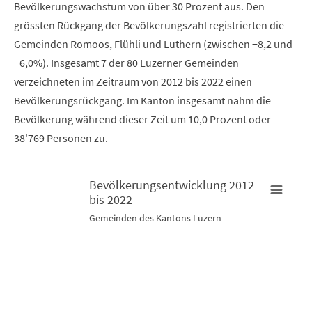
Bevölkerungswachstum von über 30 Prozent aus. Den
grössten Rückgang der Bevölkerungszahl registrierten die
Gemeinden Romoos, Flühli und Luthern (zwischen −8,2 und
−6,0%). Insgesamt 7 der 80 Luzerner Gemeinden
verzeichneten im Zeitraum von 2012 bis 2022 einen
Bevölkerungsrückgang. Im Kanton insgesamt nahm die
Bevölkerung während dieser Zeit um 10,0 Prozent oder
38'769 Personen zu.
Bevölkerungsentwicklung 2012
bis 2022
Bevölkerungsentwicklung 2012 bis 2022
B
Gemeinden des Kantons Luzern
Map of unspecified region with 2 data series.
M
Gemeinden des Kantons Luzern
A
View as data table, Bevölkerungsentwicklung 2012 bis 