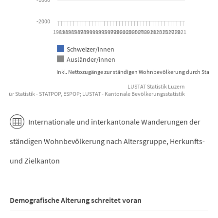
-2000
1981
1983
1985
1987
1989
1991
1993
1995
1997
1999
2001
2003
2005
2007
2009
2011
2013
2015
2017
2019
2021
Schweizer/innen
Ausländer/innen
Inkl. Nettozugänge zur ständigen Wohnbevölkerung durch Statu
LUSTAT Statistik Luzern
t für Statistik - STATPOP, ESPOP; LUSTAT - Kantonale Bevölkerungsstatistik
End of interactive chart.
Internationale und interkantonale Wanderungen der
ständigen Wohnbevölkerung nach Altersgruppe, Herkunfts-
und Zielkanton
Demografische Alterung schreitet voran