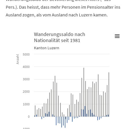
Pers.). Das heisst, dass mehr Personen im Pensionsalter ins
Ausland zogen, als vom Ausland nach Luzern kamen.
Wanderungssaldo nach
Nationalität seit 1981
Wanderungssaldo nach Nationalität seit 1981
Kanton Luzern
5000
Anzahl
Bar chart with 2 data series.
4000
Kanton Luzern
3000
View as data table, Wanderungssaldo nach Nationalität se
The chart has 1 X axis displaying categories.
2000
The chart has 1 Y axis displaying Anzahl. Data ranges from -882 t
1000
0
-1000