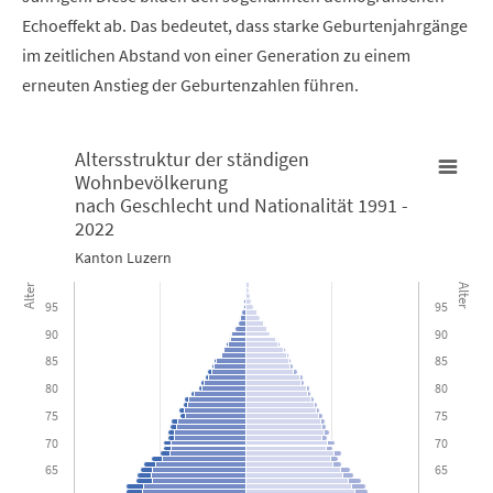
Echoeffekt ab. Das bedeutet, dass starke Geburtenjahrgänge
im zeitlichen Abstand von einer Generation zu einem
erneuten Anstieg der Geburtenzahlen führen.
Altersstruktur der ständigen
Wohnbevölkerung
Altersstruktur der ständigen Wohnbevölkerungnach Geschlecht 
nach Geschlecht und Nationalität 1991 -
2022
Bar chart with 4 data series.
Kanton Luzern
Kanton Luzern
Alter
Alter
95
95
Die Alterskategorie 99 umfasst alle Personen, welche 99 Jahre od
90
90
85
85
View as data table, Altersstruktur der ständigen Wohnbev
80
80
The chart has 2 X axes displaying Alter, and Alter.
75
75
The chart has 1 Y axis displaying values. Data ranges from -3367 
70
70
65
65