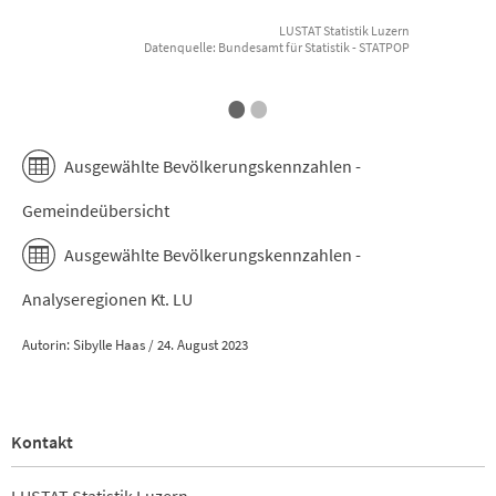
LUSTAT Statistik Luzern
Datenquelle: Bundesamt für Statistik - STATPOP
End of interactive chart.
E
•
•
Ausgewählte Bevölkerungskennzahlen -
Gemeindeübersicht
Ausgewählte Bevölkerungskennzahlen -
Analyseregionen Kt. LU
Autorin: Sibylle Haas / 24. August 2023
Kontakt