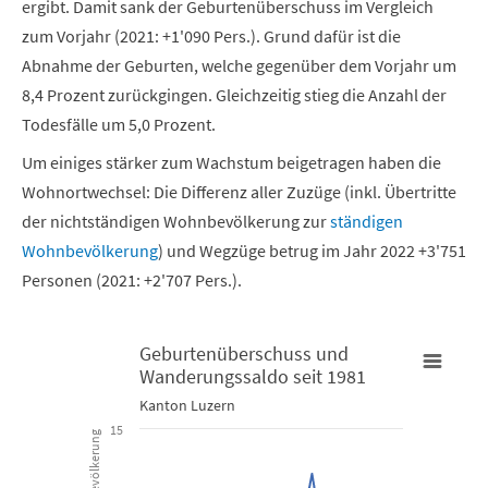
ergibt. Damit sank der Geburtenüberschuss im Vergleich
zum Vorjahr (2021: +1'090 Pers.). Grund dafür ist die
Abnahme der Geburten, welche gegenüber dem Vorjahr um
8,4 Prozent zurückgingen. Gleichzeitig stieg die Anzahl der
Todesfälle um 5,0 Prozent.
Um einiges stärker zum Wachstum beigetragen haben die
Wohnortwechsel: Die Differenz aller Zuzüge (inkl. Übertritte
der nichtständigen Wohnbevölkerung zur
ständigen
Wohnbevölkerung
) und Wegzüge betrug im Jahr 2022 +3'751
Personen (2021: +2'707 Pers.).
Geburtenüberschuss und
Wanderungssaldo seit 1981
Geburtenüberschuss und Wanderungssaldo seit 1981
W
Kanton Luzern
15
Line chart with 2 lines.
B
Kanton Luzern
K