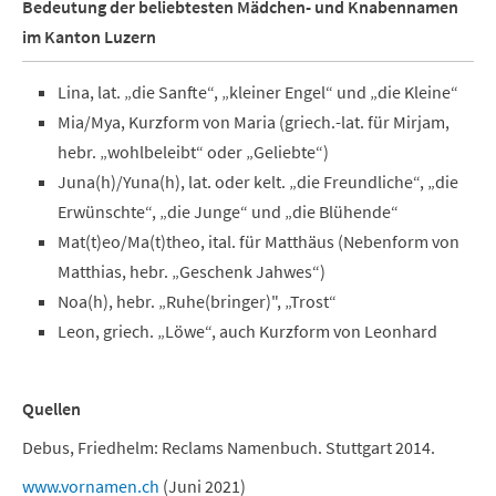
Bedeutung der beliebtesten Mädchen- und Knabennamen
im Kanton Luzern
Lina, lat. „die Sanfte“, „kleiner Engel“ und „die Kleine“
Mia/Mya, Kurzform von Maria (griech.-lat. für Mirjam,
hebr. „wohlbeleibt“ oder „Geliebte“)
Juna(h)/Yuna(h), lat. oder kelt. „die Freundliche“, „die
Erwünschte“, „die Junge“ und „die Blühende“
Mat(t)eo/Ma(t)theo, ital. für Matthäus (Nebenform von
Matthias, hebr. „Geschenk Jahwes“)
Noa(h), hebr. „Ruhe(bringer)", „Trost“
Leon, griech. „Löwe“, auch Kurzform von Leonhard
Quellen
Debus, Friedhelm: Reclams Namenbuch. Stuttgart 2014.
www.vornamen.ch
(Juni 2021)