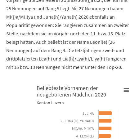
vorjährige Spitzenreiterin Sophia/Sofi(j)a u.ä., die nun mit
25 Nennungen auf Rang 5 liegt. Mit 27 Nennungen haben
Mi(j)a/M(i)ya und Juna(h)/Yuna(h) 2020 ebenfalls an
Popularität gewonnen: Sie rangieren zusammen an zweiter
Stelle, nachdem sie im Vorjahr noch den 11. bzw. 15. Platz
belegt hatten. Auch beliebt ist der Name Leoni(e) (26
Nennungen) auf dem Rang 4. Die letztjährigen zweit- und
drittplatzierten Lea(h) und Lia(h)/Lya(h)/Liya(h) fungieren
mit 15 bzw. 13 Nennungen nicht mehr unter den Top-20.
Beliebteste Vornamen der
neugeborenen Mädchen 2020
Beliebteste Vornamen der neugeborenen Mädchen 2020
Kanton Luzern
1 . LINA
Bar chart with 11 bars.
2 . JUNA(H), YUNA(H)
Kanton Luzern
MI(J)A, M(I)YA
4 . LEONI(E)