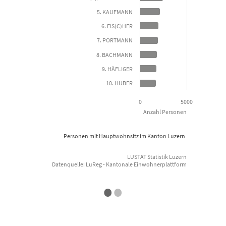
5. KAUFMANN
The chart has 1 X axis displaying categories.
T
The chart has 1 Y axis displaying Anzahl Personen. Data ranges
T
6. FIS(C)HER
7. PORTMANN
8. BACHMANN
9. HÄFLIGER
10. HUBER
0
5000
Anzahl Personen
Personen mit Hauptwohnsitz im Kanton Luzern
LUSTAT Statistik Luzern
E
Datenquelle: LuReg - Kantonale Einwohnerplattform
End of interactive chart.
•
•