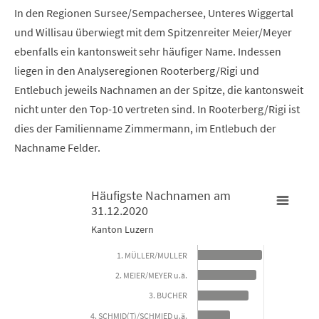
In den Regionen Sursee/Sempachersee, Unteres Wiggertal
und Willisau überwiegt mit dem Spitzenreiter Meier/Meyer
ebenfalls ein kantonsweit sehr häufiger Name. Indessen
liegen in den Analyseregionen Rooterberg/Rigi und
Entlebuch jeweils Nachnamen an der Spitze, die kantonsweit
nicht unter den Top-10 vertreten sind. In Rooterberg/Rigi ist
dies der Familienname Zimmermann, im Entlebuch der
Nachname Felder.
Häufigste Nachnamen am
31.12.2020
Häufigste Nachnamen am 31.12.2020
H
Kanton Luzern
1. MÜLLER/MULLER
Bar chart with 10 bars.
B
2. MEIER/MEYER u.ä.
Kanton Luzern
A
3. BUCHER
View as data table, Häufigste Nachnamen am 31.12.202
4. SCHMID(T)/SCHMIED u.ä.