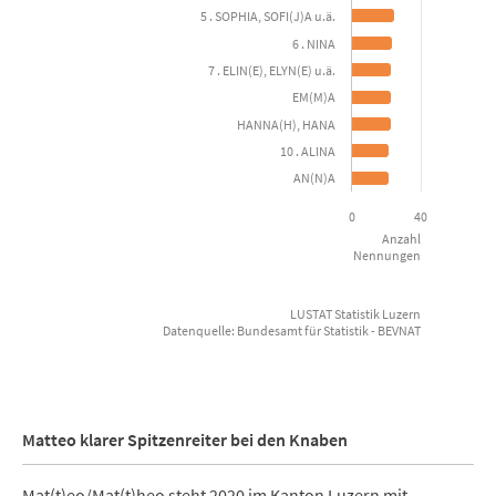
View as data table, Beliebteste Vornamen der neugebor
5 . SOPHIA, SOFI(J)A u.ä.
The chart has 1 X axis displaying categories.
6 . NINA
The chart has 1 Y axis displaying Anzahl Nennungen. Data ranges
7 . ELIN(E), ELYN(E) u.ä.
EM(M)A
HANNA(H), HANA
10 . ALINA
AN(N)A
0
40
Anzahl
Nennungen
LUSTAT Statistik Luzern
Datenquelle: Bundesamt für Statistik - BEVNAT
End of interactive chart.
Matteo klarer Spitzenreiter bei den Knaben
Mat(t)eo/Mat(t)heo steht 2020 im Kanton Luzern mit