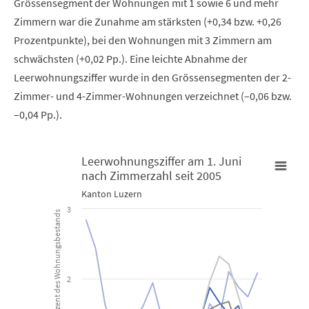
Grössensegment der Wohnungen mit 1 sowie 6 und mehr
Zimmern war die Zunahme am stärksten (+0,34 bzw. +0,26
Prozentpunkte), bei den Wohnungen mit 3 Zimmern am
schwächsten (+0,02 Pp.). Eine leichte Abnahme der
Leerwohnungsziffer wurde in den Grössensegmenten der 2-
Zimmer- und 4-Zimmer-Wohnungen verzeichnet (–0,06 bzw.
–0,04 Pp.).
Leerwohnungsziffer am 1. Juni
nach Zimmerzahl seit 2005
Leerwohnungsziffer am 1. Juni nach Zimmerzahl seit 2005
Kanton Luzern
3
in Prozent des Wohnungsbestands
Line chart with 6 lines.
Kanton Luzern
View as data table, Leerwohnungsziffer am 1. Juni nach Z
2
The chart has 1 X axis displaying categories.