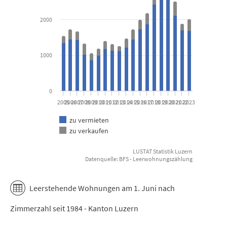
The chart has 1 X axis displaying categories.
The chart has 1 Y axis displaying Anzahl. Data ranges from 861 to
2000
1000
0
2005
2006
2007
2008
2009
2010
2011
2012
2013
2014
2015
2016
2017
2018
2019
2020
2021
2022
2023
zu vermieten
zu verkaufen
LUSTAT Statistik Luzern
Datenquelle: BFS - Leerwohnungszählung
End of interactive chart.
Leerstehende Wohnungen am 1. Juni nach
Zimmerzahl seit 1984 - Kanton Luzern