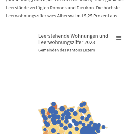
Leerstände verfügten Romoos und Dierikon. Die höchste
Leerwohnungsziffer wies Alberswil mit 5,25 Prozent aus.
Leerstehende Wohnungen und
Leerwohnungsziffer 2023
Leerstehende Wohnungen und Leerwohnungsziffer 2023
L
Gemeinden des Kantons Luzern
Map of unspecified region with 3 data series.
M
Gemeinden des Kantons Luzern
A
View as data table, Leerstehende Wohnungen und Leer