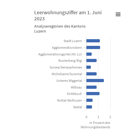
Leerwohnungsziffer am 1. Juni
2023
Leerwohnungsziffer am 1. Juni 2023
Analyseregionen des Kantons
Luzern
Bar chart with 11 bars.
Stadt Luzern
Analyseregionen des Kantons Luzern
Agglomerationskern
Agglomerationsgürtel (Kt. LU)
Rooterberg/Rigi
View as data table, Leerwohnungsziffer am 1. Juni 2023
Sursee/Sempachersee
The chart has 1 X axis displaying categories.
Michelsamt/Surental
The chart has 1 Y axis displaying in Prozent des Wohnungsbestan
Unteres Wiggertal
Willisau
Entlebuch
Rottal-Wolhusen
Seetal
0
1
2
in Prozent des
Wohnungsbestands