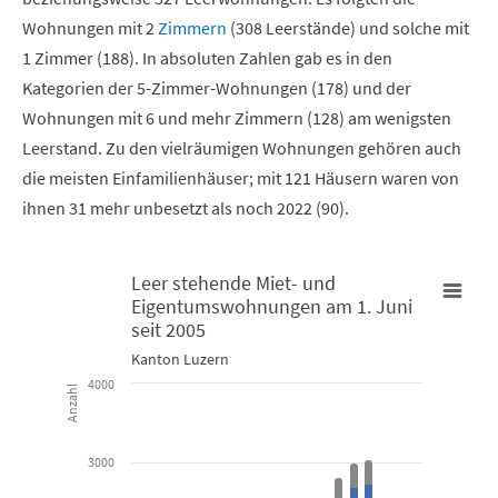
Wohnungen mit 2
Zimmern
(308 Leerstände) und solche mit
1 Zimmer (188). In absoluten Zahlen gab es in den
Kategorien der 5-Zimmer-Wohnungen (178) und der
Wohnungen mit 6 und mehr Zimmern (128) am wenigsten
Leerstand. Zu den vielräumigen Wohnungen gehören auch
die meisten Einfamilienhäuser; mit 121 Häusern waren von
ihnen 31 mehr unbesetzt als noch 2022 (90).
Leer stehende Miet- und
Eigentumswohnungen am 1. Juni
Leer stehende Miet- und Eigentumswohnungen am 1. Juni seit 
seit 2005
Kanton Luzern
Bar chart with 2 data series.
4000
Anzahl
Kanton Luzern
3000
View as data table, Leer stehende Miet- und Eigentumswo