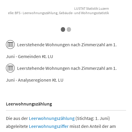
LUSTAT Statistik Luzern
enquelle: BFS - Leerwohnungszählung, Gebäude- und Wohnungsstatistik
Datenquell
End of interactive chart.
E
•
•
Leerstehende Wohnungen nach Zimmerzahl am 1.
Juni - Gemeinden Kt. LU
Leerstehende Wohnungen nach Zimmerzahl am 1.
Juni - Analyseregionen Kt. LU
Leerwohnungszählung
Die aus der
Leerwohnungszählung
(Stichtag: 1. Juni)
abgeleitete
Leerwohnungsziffer
misst den Anteil der am