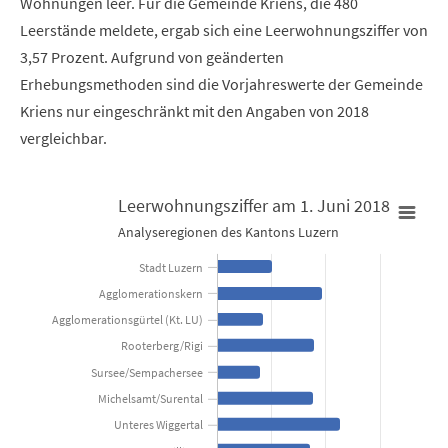
Wohnungen leer. Für die Gemeinde Kriens, die 480
Leerstände meldete, ergab sich eine Leerwohnungsziffer von
3,57 Prozent. Aufgrund von geänderten
Erhebungsmethoden sind die Vorjahreswerte der Gemeinde
Kriens nur eingeschränkt mit den Angaben von 2018
vergleichbar.
Leerwohnungsziffer am 1. Juni 2018
Analyseregionen des Kantons Luzern
Leerwohnungsziffer am 1. Juni 2018
Stadt Luzern
Bar chart with 11 bars.
Agglomerationskern
Agglomerationsgürtel (Kt. LU)
Analyseregionen des Kantons Luzern
Rooterberg/Rigi
Sursee/Sempachersee
View as data table, Leerwohnungsziffer am 1. Juni 2018
Michelsamt/Surental
The chart has 1 X axis displaying categories.
Unteres Wiggertal
The chart has 1 Y axis displaying in Prozent des Wohnungsbestan