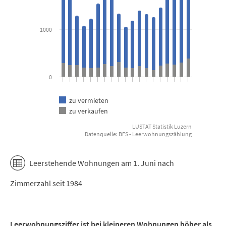
The chart has 1 Y axis displaying Anzahl. Data ranges from 149 to
1000
0
zu vermieten
zu verkaufen
LUSTAT Statistik Luzern
Datenquelle: BFS - Leerwohnungszählung
End of interactive chart.
Leerstehende Wohnungen am 1. Juni nach
Zimmerzahl seit 1984
Leerwohnungsziffer ist bei kleineren Wohnungen höher als