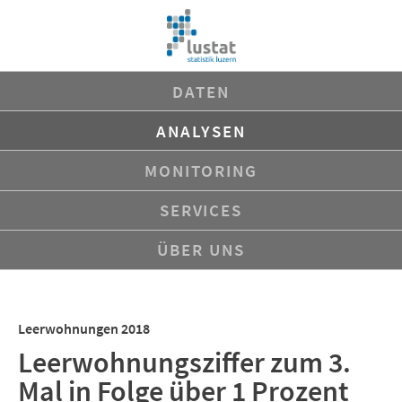
Navigation
DATEN
überspringen
ANALYSEN
MONITORING
SERVICES
ÜBER UNS
Leerwohnungen 2018
Leerwohnungsziffer zum 3.
Mal in Folge über 1 Prozent