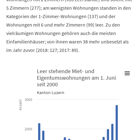
5 Zimmern (277); am wenigsten Wohnungen standen in den
Kategorien der 1-Zimmer-Wohnungen (137) und der
Wohnungen mit 6 und mehr Zimmern (99) leer. Zu den
vielräumigen Wohnungen gehören auch die meisten
Einfamilienhäuser; von ihnen waren 38 mehr unbesetzt als
im Jahr zuvor (2018: 127; 2017: 89).
Leer stehende Miet- und
Eigentumswohnungen am 1. Juni
Leer stehende Miet- und Eigentumswohnungen am 1. Juni seit 
seit 2000
Kanton Luzern
Bar chart with 2 data series.
3000
Anzahl
Kanton Luzern
View as data table, Leer stehende Miet- und Eigentumswo
2000
The chart has 1 X axis displaying categories.