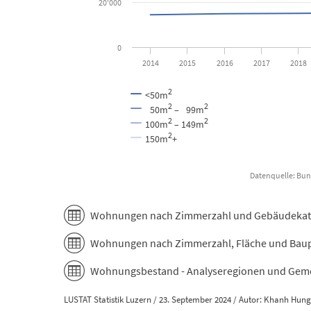
20'000
0
2014
2015
2016
2017
2018
2
<50m
2
2
50m
– 99m
2
2
100m
– 149m
2
150m
+
Datenquelle: Bun
End of interactive chart.
Wohnungen nach Zimmerzahl und Gebäudekateg
Wohnungen nach Zimmerzahl, Fläche und Baup
Wohnungsbestand - Analyseregionen und Geme
LUSTAT Statistik Luzern / 23. September 2024 / Autor: Khanh Hun