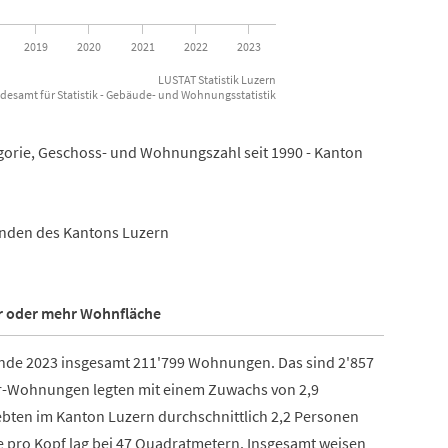
2019
2020
2021
2022
2023
LUSTAT Statistik Luzern
desamt für Statistik - Gebäude- und Wohnungsstatistik
rie, Geschoss- und Wohnungszahl seit 1990 - Kanton
nden des Kantons Luzern
r oder mehr Wohnfläche
de 2023 insgesamt 211'799 Wohnungen. Das sind 2'857
er-Wohnungen legten mit einem Zuwachs von 2,9
ebten im Kanton Luzern durchschnittlich 2,2 Personen
 pro Kopf lag bei 47 Quadratmetern. Insgesamt weisen