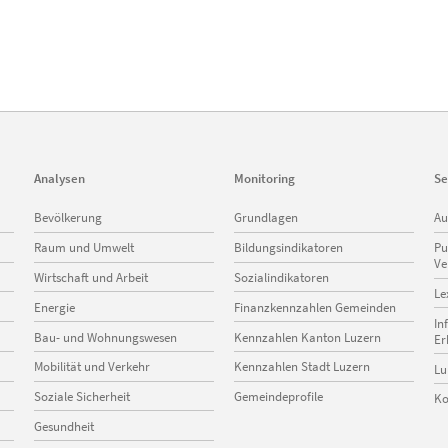
Analysen
Monitoring
Se
Navigation
Navigation
Na
Bevölkerung
Grundlagen
Au
überspringen
überspringen
üb
Raum und Umwelt
Bildungsindikatoren
Pu
Ve
Wirtschaft und Arbeit
Sozialindikatoren
Le
Energie
Finanzkennzahlen Gemeinden
In
Bau- und Wohnungswesen
Kennzahlen Kanton Luzern
Er
Mobilität und Verkehr
Kennzahlen Stadt Luzern
Lu
Soziale Sicherheit
Gemeindeprofile
Ko
Gesundheit