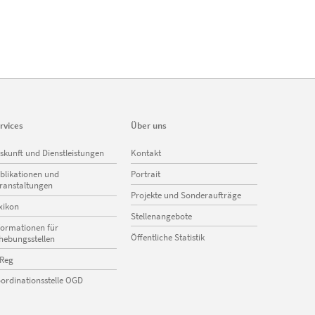
rvices
Über uns
vigation
Navigation
skunft und Dienstleistungen
Kontakt
erspringen
überspringen
blikationen und
Portrait
ranstaltungen
Projekte und Sonderaufträge
xikon
Stellenangebote
formationen für
Öffentliche Statistik
hebungsstellen
Reg
ordinationsstelle OGD