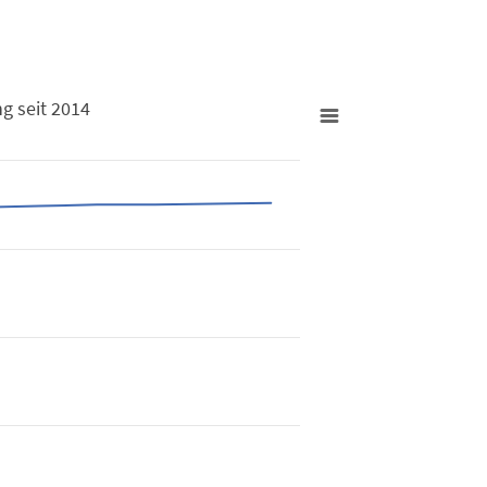
 seit 2014
utzung seit 2014
from 67468 to 70416.