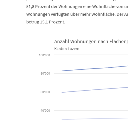
51,8 Prozent der Wohnungen eine Wohnfläche von un
Wohnungen verfügten über mehr Wohnfläche. Der A
betrug 15,1 Prozent.
Anzahl Wohnungen nach Flächeng
Kanton Luzern
Anzahl Wohnungen nach Flächengrössen seit 2014
100'000
Line chart with 4 lines.
80'000
Kanton Luzern
View as data table, Anzahl Wohnungen nach Fl
60'000
The chart has 1 X axis displaying categories.
The chart has 1 Y axis displaying values. Data ranges 
40'000