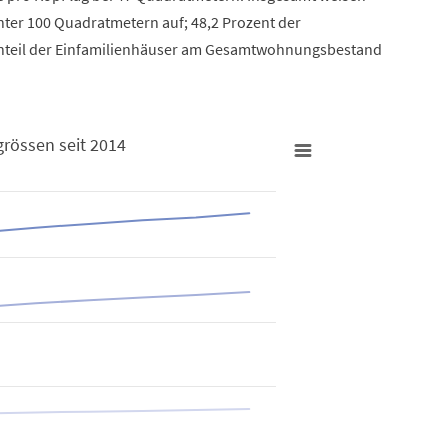
ter 100 Quadratmetern auf; 48,2 Prozent der
nteil der Einfamilienhäuser am Gesamtwohnungsbestand
rössen seit 2014
ächengrössen seit 2014
from 14405 to 93429.